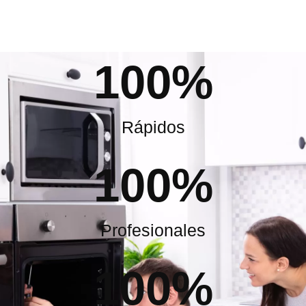
100
%
Rápidos
100
%
Profesionales
100
%