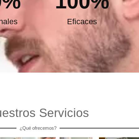
0
%
100
%
nales
Eficaces
estros Servicios
¿Qué ofrecemos?