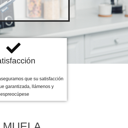
tisfacción
aseguramos que su satisfacción
ue garantizada, llámenos y
despreocúpese
A MUELA