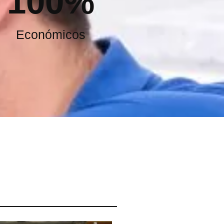
100
%
Económicos