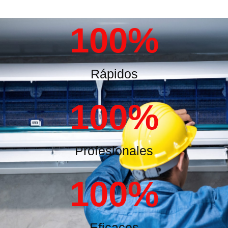
100
%
Rápidos
100
%
Profesionales
100
%
Eficaces